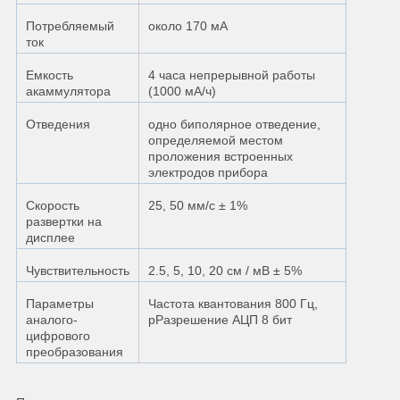
Потребляемый
около 170 мА
ток
Емкость
4 часа непрерывной работы
акаммулятора
(1000 мА/ч)
Отведения
одно биполярное отведение,
определяемой местом
проложения встроенных
электродов прибора
Скорость
25, 50 мм/с ± 1%
развертки на
дисплее
Чувствительность
2.5, 5, 10, 20 см / мВ ± 5%
Параметры
Частота квантования 800 Гц,
аналого-
рРазрешение АЦП 8 бит
цифрового
преобразования