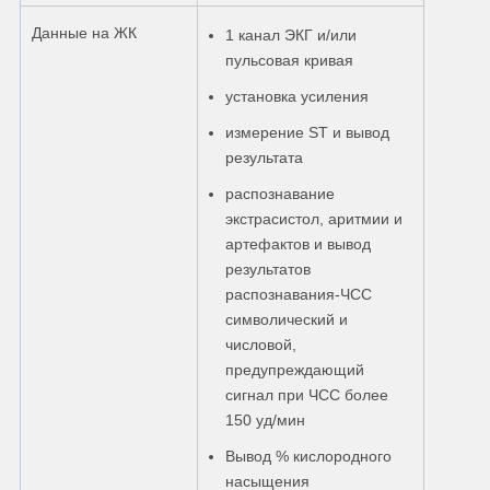
Данные на ЖК
1 канал ЭКГ и/или
пульсовая кривая
установка усиления
измерение ST и вывод
результата
распознавание
экстрасистол, аритмии и
артефактов и вывод
результатов
распознавания-ЧСС
символический и
числовой,
предупреждающий
сигнал при ЧСС более
150 уд/мин
Вывод % кислородного
насыщения