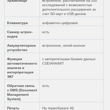
Хранилище
встроенное, рассчитанное на 200
исследований с возможностью
дополнительного расширения за
счет SD-карт и USB-дисков.
Клавиатура
алфавитно-цифровая
Сканер штрих-
есть
кодов
Аккумуляторное
встроенное, литий-ионное
устройство
Функция
с авторитетными базами данных
автоматического
CSE/AHA/MIT
анализа и
интерпретация
ЭКГ
Обратная связь
есть
с DMS (Document
Management
System)
Печать
На термобумаге А5