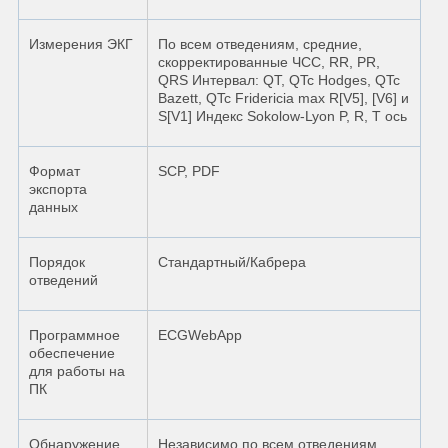
Измерения ЭКГ
По всем отведениям, средние,
скорректированные ЧСС, RR, PR,
QRS Интервал: QT, QTc Hodges, QTc
Bazett, QTc Fridericia max R[V5], [V6] и
S[V1] Индекс Sokolow-Lyon P, R, T ось
Формат
SCP, PDF
экспорта
данных
Порядок
Стандартный/Кабрера
отведений
Программное
ECGWebApp
обеспечение
для работы на
ПК
Обнаружение
Независимо по всем отведениям