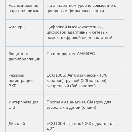
Распознавание
На аппаратном уровне совместно с
водителя ритма
цифровым фильтром свертки
Фильтры
Цифровой высокочастотный,
цифровой адаптивный сетевых
помех, цифровой низкочастотный
Защита от
По стандартам AAMI/IEC
дефибрилляции
Режимы
ECG100S: Автоматический (3/6
регистрации
каналов), ручной (3/6 каналов),
ЭКГ
экстренный (3/6 каналов)
Интерпретация
Программа анализа Glasgow для
ЭКГ
взрослых и детей (опция)
Дисплей
ECG100S: Цветной ЖК с диагональю
4,3”