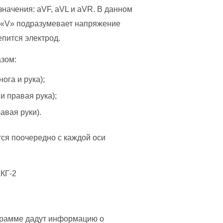
ачения: aVF, aVL и aVR. В данном
, «V» подразумевает напряжение
репится электрод.
зом:
ога и рука);
и правая рука);
авая руки).
ся поочередно с каждой оси
ограмме дадут информацию о