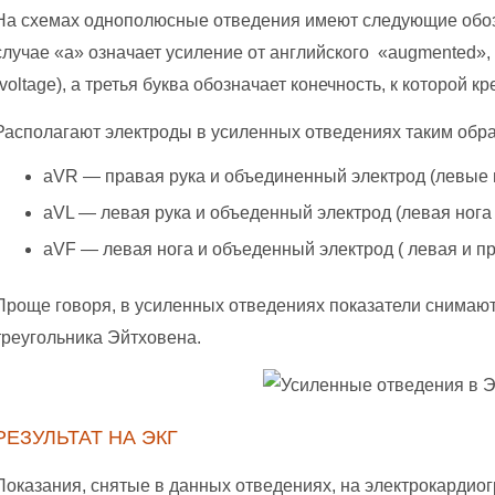
На схемах однополюсные отведения имеют следующие обозн
случае «а» означает усиление от английского «augmented»
(voltage), а третья буква обозначает конечность, к которой к
Располагают электроды в усиленных отведениях таким обра
aVR — правая рука и объединенный электрод (левые н
aVL — левая рука и объеденный электрод (левая нога 
aVF — левая нога и объеденный электрод ( левая и пр
Проще говоря, в усиленных отведениях показатели снимают
треугольника Эйтховена.
РЕЗУЛЬТАТ НА ЭКГ
Показания, снятые в данных отведениях, на электрокарди