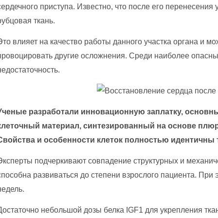
сердечного приступа. Известно, что после его перенесения 
рубцовая ткань.
Это влияет на качество работы данного участка органа и м
провоцировать другие осложнения. Среди наиболее опасн
недостаточность.
Ученые разработали инновационную заплатку, основн
клеточный материал, синтезированный на основе плю
Свойства и особенности клеток полностью идентичны 
Эксперты подчеркивают совпадение структурных и механиче
способна развиваться до степени взрослого пациента. При э
недель.
Достаточно небольшой дозы белка IGF1 для укрепления тка